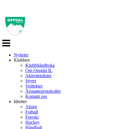
Veksle
navigasjon
Nyheter
Klubben
Klubbhåndboka
Om Oppdal IL
Aktivitetslister
Styret
Vedtekter
Årsmøteprotokoller
Kontakt oss
Idretter
Alpint
Fotball
Freeski
Hockey
Håndball