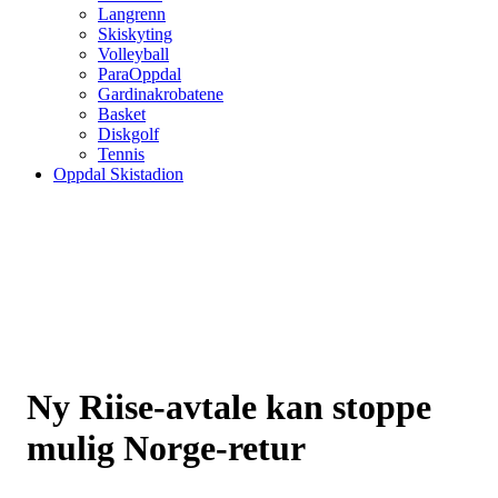
Langrenn
Skiskyting
Volleyball
ParaOppdal
Gardinakrobatene
Basket
Diskgolf
Tennis
Oppdal Skistadion
Ny Riise-avtale kan stoppe
mulig Norge-retur