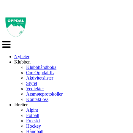
Veksle
navigasjon
Nyheter
Klubben
Klubbhåndboka
Om Oppdal IL
Aktivitetslister
Styret
Vedtekter
Årsmøteprotokoller
Kontakt oss
Idretter
Alpint
Fotball
Freeski
Hockey
Håndball