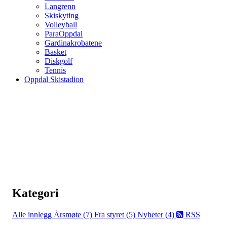
Langrenn
Skiskyting
Volleyball
ParaOppdal
Gardinakrobatene
Basket
Diskgolf
Tennis
Oppdal Skistadion
Kategori
Alle innlegg
Årsmøte (7)
Fra styret (5)
Nyheter (4)
RSS