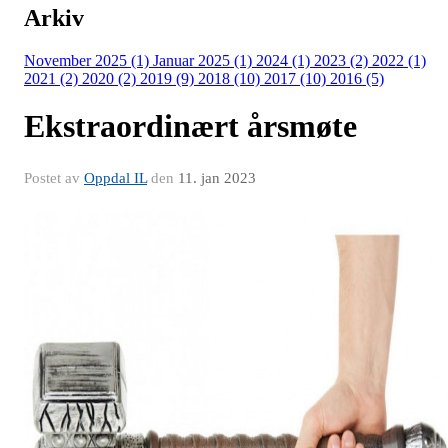
Arkiv
November 2025 (1)
Januar 2025 (1)
2024 (1)
2023 (2)
2022 (1)
2021 (2)
2020 (2)
2019 (9)
2018 (10)
2017 (10)
2016 (5)
Ekstraordinært årsmøte
Postet av
Oppdal IL
den
11. jan 2023