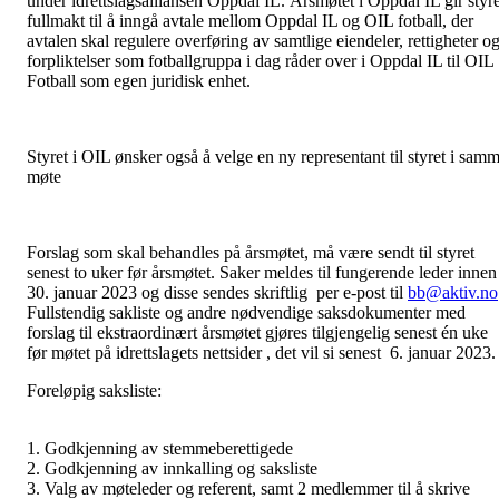
under idrettslagsalliansen Oppdal IL. Årsmøtet i Oppdal IL gir styre
fullmakt til å inngå avtale mellom Oppdal IL og OIL fotball, der
avtalen skal regulere overføring av samtlige eiendeler, rettigheter o
forpliktelser som fotballgruppa i dag råder over i Oppdal IL til OIL
Fotball som egen juridisk enhet.
Styret i OIL ønsker også å velge en ny representant til styret i sam
møte
Forslag som skal behandles på årsmøtet, må være sendt til styret
senest to uker før årsmøtet. Saker meldes til fungerende leder innen
30. januar 2023 og disse sendes skriftlig per e-post til
bb@aktiv.no
Fullstendig sakliste og andre nødvendige saksdokumenter med
forslag til ekstraordinært årsmøtet gjøres tilgjengelig senest én uke
før møtet på idrettslagets nettsider , det vil si senest 6. januar 2023.
Foreløpig saksliste:
1. Godkjenning av stemmeberettigede
2. Godkjenning av innkalling og saksliste
3. Valg av møteleder og referent, samt 2 medlemmer til å skrive