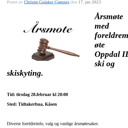
Postet av
Christin Gulaker Gjønnes
den
17. jan 2023
Årsmøte
med
foreldre
øte
Oppdal I
ski og
skiskyting.
Tid: tirsdag 28.februar kl 20:00
Sted: Tidtakerbua, Kåsen
Diverse foreldreinfo, valg og vanlige årsmøtesaker.