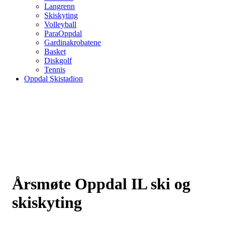
Langrenn
Skiskyting
Volleyball
ParaOppdal
Gardinakrobatene
Basket
Diskgolf
Tennis
Oppdal Skistadion
Årsmøte Oppdal IL ski og
skiskyting