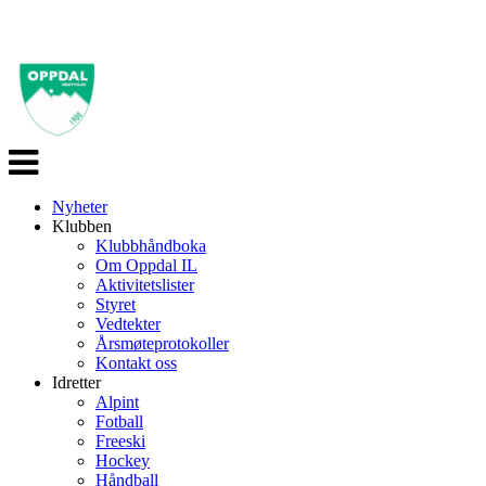
Veksle
navigasjon
Nyheter
Klubben
Klubbhåndboka
Om Oppdal IL
Aktivitetslister
Styret
Vedtekter
Årsmøteprotokoller
Kontakt oss
Idretter
Alpint
Fotball
Freeski
Hockey
Håndball