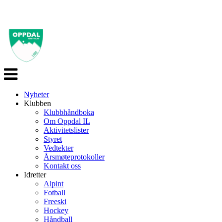
Veksle
navigasjon
Nyheter
Klubben
Klubbhåndboka
Om Oppdal IL
Aktivitetslister
Styret
Vedtekter
Årsmøteprotokoller
Kontakt oss
Idretter
Alpint
Fotball
Freeski
Hockey
Håndball