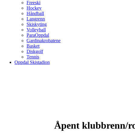
Freeski
Hockey
Håndball
Langrenn
Skiskyting
Volleyball
ParaOppdal
Gardinakrobatene
Basket
Diskgolf
Tennis
Oppdal Skistadion
Åpent klubbrenn/r