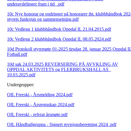
underavdelinger fram i tid_.pdf
10c Nye honorar og endringer på honorarer iht. klubbhåndbok 202
styrets funksjun og sammensetning.pdf
10c Vedlegg 1 klubbhåndbok Oppdal IL 21.04.2015.pdf
10c Vedlegg 2 klubbhåndbok Oppdal IL 08.05.2024.pdf
10d Protokoll styremøte 01-2025 tirsdag 28. januar 2025 Oppdal I
Fotball.pdf
10d sak 24.03.2025 REVERSERING PÅ AVVKLING AV
OPPDAL AKTIVITETS og FLERBRUKSHALL AS_
10.03.2025.pdf
Undergrupper:
OIL Freeski - Årsmelding 2024.pdf
OIL Freeski - Årsregnskap 2024.pdf
OIL Freeski - referat årsmøte.pdf
OIL Håndballgruppa - Signert revisjonsberetning 2024 .pdf