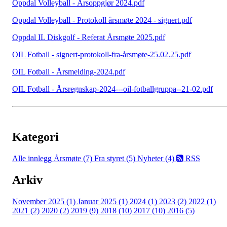
Oppdal Volleyball - Årsoppgjør 2024.pdf
Oppdal Volleyball - Protokoll årsmøte 2024 - signert.pdf
Oppdal IL Diskgolf - Referat Årsmøte 2025.pdf
OIL Fotball - signert-protokoll-fra-årsmøte-25.02.25.pdf
OIL Fotball - Årsmelding-2024.pdf
OIL Fotball - Årsregnskap-2024---oil-fotballgruppa--21-02.pdf
Kategori
Alle innlegg
Årsmøte (7)
Fra styret (5)
Nyheter (4)
RSS
Arkiv
November 2025 (1)
Januar 2025 (1)
2024 (1)
2023 (2)
2022 (1)
2021 (2)
2020 (2)
2019 (9)
2018 (10)
2017 (10)
2016 (5)