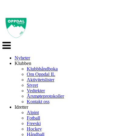
Veksle
navigasjon
Nyheter
Klubben
Klubbhåndboka
Om Oppdal IL
Aktivitetslister
Styret
Vedtekter
Årsmøteprotokoller
Kontakt oss
Idretter
Alpint
Fotball
Freeski
Hockey
Håndball