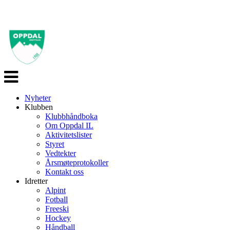
Veksle
navigasjon
Nyheter
Klubben
Klubbhåndboka
Om Oppdal IL
Aktivitetslister
Styret
Vedtekter
Årsmøteprotokoller
Kontakt oss
Idretter
Alpint
Fotball
Freeski
Hockey
Håndball