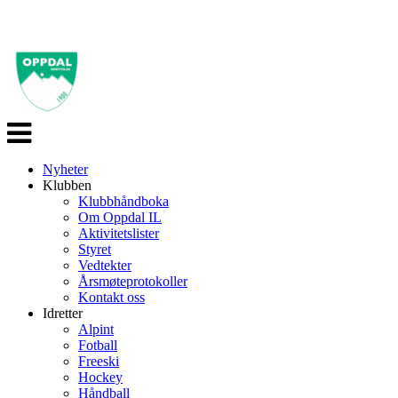
Veksle
navigasjon
Nyheter
Klubben
Klubbhåndboka
Om Oppdal IL
Aktivitetslister
Styret
Vedtekter
Årsmøteprotokoller
Kontakt oss
Idretter
Alpint
Fotball
Freeski
Hockey
Håndball