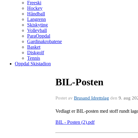
Freeski
Hockey
Håndball
Langrenn
Skiskyting
Volleyball
ParaOppdal
Gardinakrobatene
Basket
Diskgolf
Tennis
Oppdal Skistadion
BIL-Posten
Postet av
Brusand Idrettslag
den
9. aug 20
Vedlagt er BIL-posten med stoff rundt lag
BIL - Posten (2).pdf