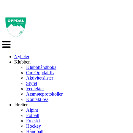
Veksle
navigasjon
Nyheter
Klubben
Klubbhåndboka
Om Oppdal IL
Aktivitetslister
Styret
Vedtekter
Årsmøteprotokoller
Kontakt oss
Idretter
Alpint
Fotball
Freeski
Hockey
Håndball