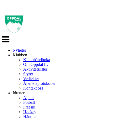
Veksle
navigasjon
Nyheter
Klubben
Klubbhåndboka
Om Oppdal IL
Aktivitetslister
Styret
Vedtekter
Årsmøteprotokoller
Kontakt oss
Idretter
Alpint
Fotball
Freeski
Hockey
Håndball