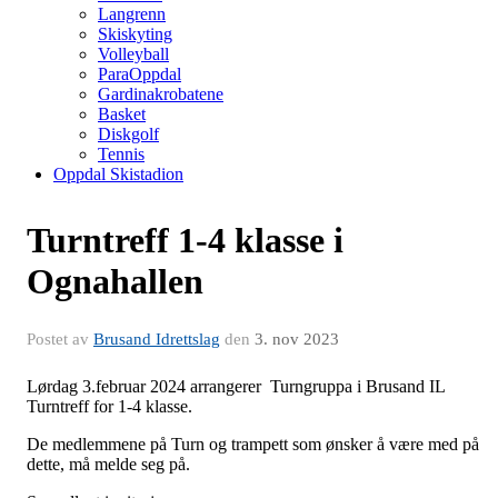
Langrenn
Skiskyting
Volleyball
ParaOppdal
Gardinakrobatene
Basket
Diskgolf
Tennis
Oppdal Skistadion
Turntreff 1-4 klasse i
Ognahallen
Postet av
Brusand Idrettslag
den
3. nov 2023
Lørdag 3.februar 2024 arrangerer Turngruppa i Brusand IL
Turntreff for 1-4 klasse.
De medlemmene på Turn og trampett som ønsker å være med på
dette, må melde seg på.