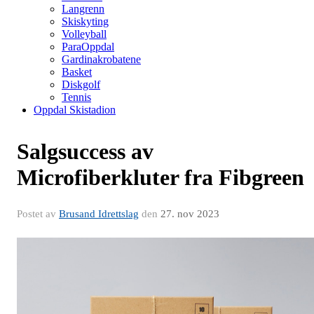
Langrenn
Skiskyting
Volleyball
ParaOppdal
Gardinakrobatene
Basket
Diskgolf
Tennis
Oppdal Skistadion
Salgsuccess av
Microfiberkluter fra Fibgreen
Postet av
Brusand Idrettslag
den
27. nov 2023