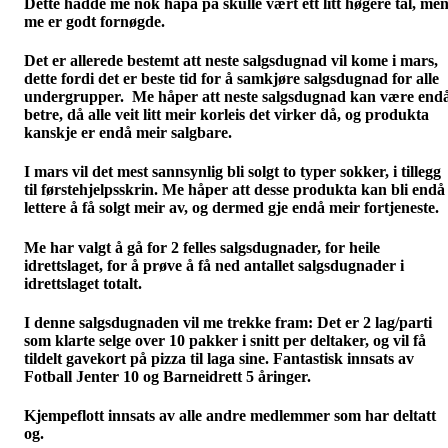
Dette hadde me nok håpa på skulle vært ett litt høgere tal, me
me er godt fornøgde.
Det er allerede bestemt att neste salgsdugnad vil kome i mars,
dette fordi det er beste tid for å samkjøre salgsdugnad for alle
undergrupper. Me håper att neste salgsdugnad kan være end
betre, då alle veit litt meir korleis det virker då, og produkta
kanskje er endå meir salgbare.
I mars vil det mest sannsynlig bli solgt to typer sokker, i tillegg
til førstehjelpsskrin. Me håper att desse produkta kan bli endå
lettere å få solgt meir av, og dermed gje endå meir fortjeneste.
Me har valgt å gå for 2 felles salgsdugnader, for heile
idrettslaget, for å prøve å få ned antallet salgsdugnader i
idrettslaget totalt.
I denne salgsdugnaden vil me trekke fram: Det er 2 lag/parti
som klarte selge over 10 pakker i snitt per deltaker, og vil få
tildelt gavekort på pizza til laga sine. Fantastisk innsats av
Fotball Jenter 10 og Barneidrett 5 åringer.
Kjempeflott innsats av alle andre medlemmer som har deltatt
og.