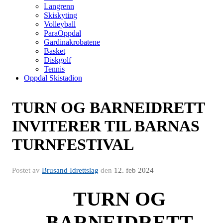
Langrenn
Skiskyting
Volleyball
ParaOppdal
Gardinakrobatene
Basket
Diskgolf
Tennis
Oppdal Skistadion
TURN OG BARNEIDRETT
INVITERER TIL BARNAS
TURNFESTIVAL
Postet av
Brusand Idrettslag
den
12. feb 2024
TURN OG
BARNEIDRETT