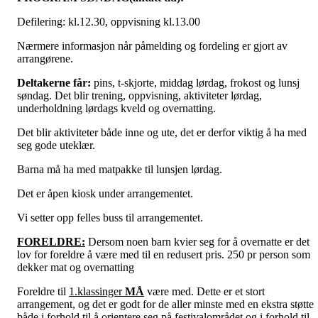
Defilering: kl.12.30, oppvisning kl.13.00
Nærmere informasjon når påmelding og fordeling er gjort av
arrangørene.
Deltakerne får:
pins, t-skjorte, middag lørdag, frokost og lunsj
søndag. Det blir trening, oppvisning, aktiviteter lørdag,
underholdning lørdags kveld og overnatting.
Det blir aktiviteter både inne og ute, det er derfor viktig å ha med
seg gode uteklær.
Barna må ha med matpakke til lunsjen lørdag.
Det er åpen kiosk under arrangementet.
Vi setter opp felles buss til arrangementet.
FORELDRE:
Dersom noen barn kvier seg for å overnatte er det
lov for foreldre å være med til en redusert pris. 250 pr person som
dekker mat og overnatting
Foreldre til
1.klassinger
MÅ
være med. Dette er et stort
arrangement, og det er godt for de aller minste med en ekstra støtte
både i forhold til å orientere seg på festivalområdet og i forhold til