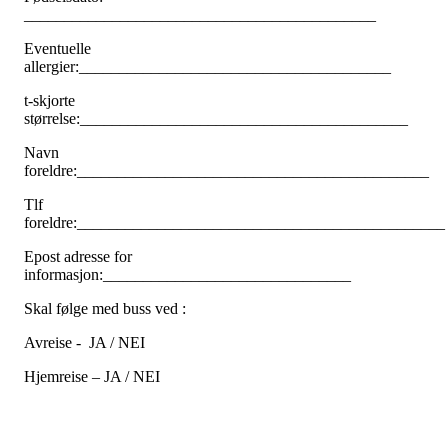
____________________________________________
Eventuelle
allergier:_______________________________________
t-skjorte
størrelse:_________________________________________
Navn
foreldre:____________________________________________
Tlf
foreldre:______________________________________________
Epost adresse for
informasjon:_______________________________
Skal følge med buss ved :
Avreise - JA / NEI
Hjemreise – JA / NEI