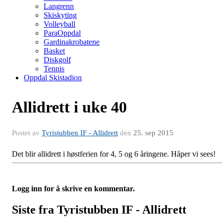
Langrenn
Skiskyting
Volleyball
ParaOppdal
Gardinakrobatene
Basket
Diskgolf
Tennis
Oppdal Skistadion
Allidrett i uke 40
Postet av
Tyristubben IF - Allidrett
den
25. sep 2015
Det blir allidrett i høstferien for 4, 5 og 6 åringene. Håper vi sees!
Logg inn for å skrive en kommentar.
Siste fra Tyristubben IF - Allidrett