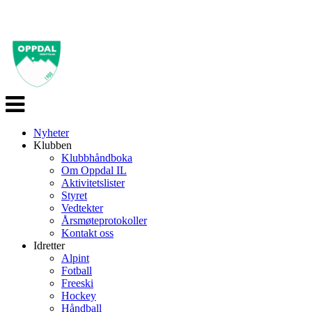
Veksle
navigasjon
Nyheter
Klubben
Klubbhåndboka
Om Oppdal IL
Aktivitetslister
Styret
Vedtekter
Årsmøteprotokoller
Kontakt oss
Idretter
Alpint
Fotball
Freeski
Hockey
Håndball