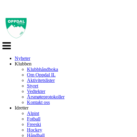
Veksle
navigasjon
Nyheter
Klubben
Klubbhåndboka
Om Oppdal IL
Aktivitetslister
Styret
Vedtekter
Årsmøteprotokoller
Kontakt oss
Idretter
Alpint
Fotball
Freeski
Hockey
Håndball