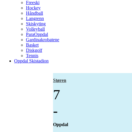
Freeski
Hockey
Håndball
Langrenn
Skiskyting
Volleyball
ParaOppdal
Gardinakrobatene
Basket
Diskgolf
Tennis
Oppdal Skistadion
Støren
7
-
Oppdal