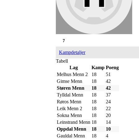
7
Kampdetaljer
Tabell
Lag
Kamp
Poeng
Melhus Menn 2
18
51
Gimse Menn
18
42
Støren Menn
18
42
Tylldal Menn
18
37
Røros Menn
18
24
Leik Menn 2
18
22
Sokna Menn
18
20
Leinstrand Menn
18
14
Oppdal Menn
18
10
Gauldal Menn
18
4