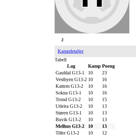
2
Kampdetaljer
Tabell
Lag
Kamp
Poeng
Gauldal G13-1
10
23
Vestbyen G13-2
10
16
Kattem G13-2
10
16
Sokna G13-1
10
16
Trond G13-2
10
15
Utleira G13-2
10
13
Støren G13-1
10
13
Buvik G13-2
10
13
Melhus G13-2
10
13
Tiller G13-2
10
12