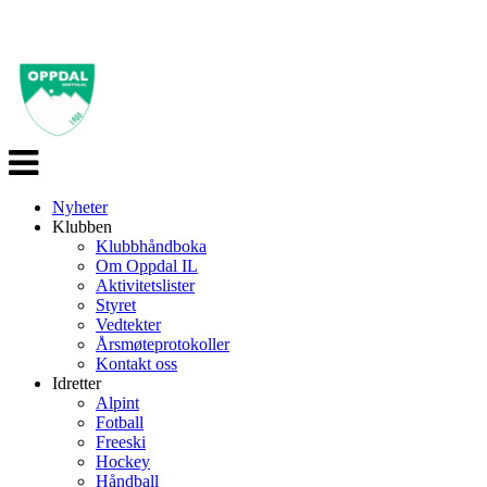
Veksle
navigasjon
Nyheter
Klubben
Klubbhåndboka
Om Oppdal IL
Aktivitetslister
Styret
Vedtekter
Årsmøteprotokoller
Kontakt oss
Idretter
Alpint
Fotball
Freeski
Hockey
Håndball