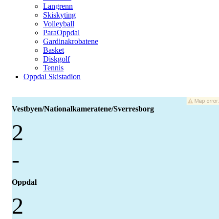
Langrenn
Skiskyting
Volleyball
ParaOppdal
Gardinakrobatene
Basket
Diskgolf
Tennis
Oppdal Skistadion
Vestbyen/Nationalkameratene/Sverresborg
2
-
Oppdal
2