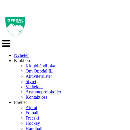
Veksle
navigasjon
Nyheter
Klubben
Klubbhåndboka
Om Oppdal IL
Aktivitetslister
Styret
Vedtekter
Årsmøteprotokoller
Kontakt oss
Idretter
Alpint
Fotball
Freeski
Hockey
Håndball