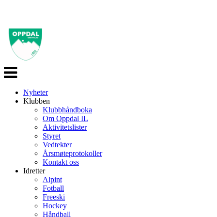
Veksle
navigasjon
Nyheter
Klubben
Klubbhåndboka
Om Oppdal IL
Aktivitetslister
Styret
Vedtekter
Årsmøteprotokoller
Kontakt oss
Idretter
Alpint
Fotball
Freeski
Hockey
Håndball