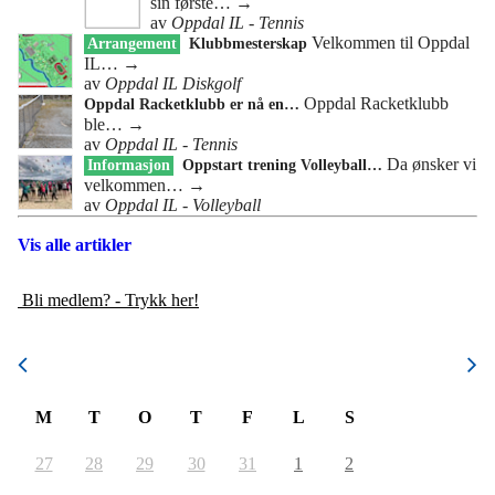
sin første…
→
av
Oppdal IL - Tennis
Velkommen til Oppdal
Arrangement
Klubbmesterskap
IL…
→
av
Oppdal IL Diskgolf
Oppdal Racketklubb
Oppdal Racketklubb er nå en…
ble…
→
av
Oppdal IL - Tennis
Da ønsker vi
Informasjon
Oppstart trening Volleyball…
velkommen…
→
av
Oppdal IL - Volleyball
Vis alle artikler
Bli medlem? - Trykk her!
August 2026
M
T
O
T
F
L
S
27
28
29
30
31
1
2