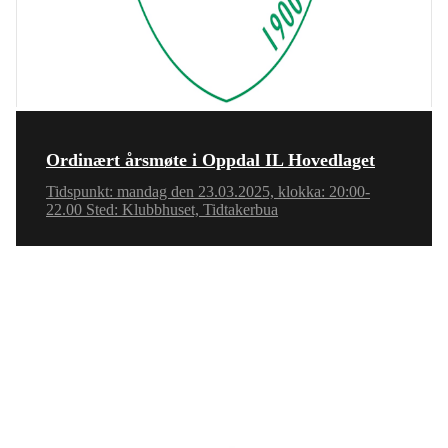
Ordinært årsmøte i Oppdal IL Hovedlaget
Tidspunkt: mandag den 23.03.2025, klokka: 20:00-
22.00 Sted: Klubbhuset, Tidtakerbua