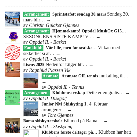
Søndag 30.
Arrangement
Sprintstafett søndag 30.mars
mars blir…
→
av
Christin Gulaker Gjønnes
Arrangement
Hjemmekamp! Oppdal MuskOx G15…
SESONGENS SISTE KAMP! Vi…
→
av
Oppdal IL - Basket
Vi kan med
Fanklubb
Vår lille, men fantastiske…
sikkerhet si at…
→
av
Oppdal IL - Basket
Nedenfor følger litt…
→
Lisens 2025
av
Ragnhild Plassen Vik
Innkalling til…
Årsmøte
Årsmøte OIL tennis
→
av
Oppdal IL - Tennis
Dette er en gratis…
→
Arrangement
Klubbmesterskap
av
Oppdal IL Diskgolf
1. 4. februar
Junior NM Skiskyting
arrangerer…
→
av
Tore Gjønnes
Bli med på Bama…
→
Bama skiskytterskole
av
Oppdal IL - Skiskyting
Klubben har hatt
Klubbens første deltager på…