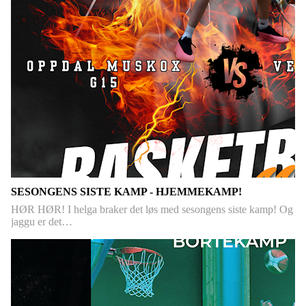
SESONGENS SISTE KAMP - HJEMMEKAMP!
HØR HØR! I helga braker det løs med sesongens siste kamp! Og
jaggu er det…