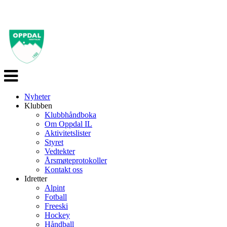
Veksle
navigasjon
Nyheter
Klubben
Klubbhåndboka
Om Oppdal IL
Aktivitetslister
Styret
Vedtekter
Årsmøteprotokoller
Kontakt oss
Idretter
Alpint
Fotball
Freeski
Hockey
Håndball