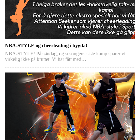
NBA-STYLE og cheerleading i bygda!
NBA-STYLE! På søndag, og sesongens siste kamp sparer vi
virkelig ikke på kruttet. Vi har fått med…