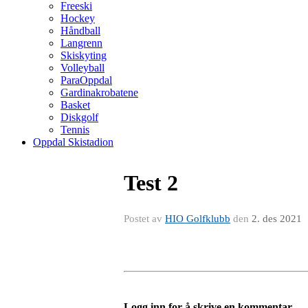
Freeski
Hockey
Håndball
Langrenn
Skiskyting
Volleyball
ParaOppdal
Gardinakrobatene
Basket
Diskgolf
Tennis
Oppdal Skistadion
Test 2
Postet av
HIO Golfklubb
den
2. des 2021
Logg inn for å skrive en kommentar.