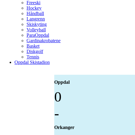
Freeski
Hockey
Håndball
Langrenn
Skiskyting
Volleyball
ParaOppdal
Gardinakrobatene
Basket
Diskgolf
Tennis
Oppdal Skistadion
Oppdal
0
-
Orkanger