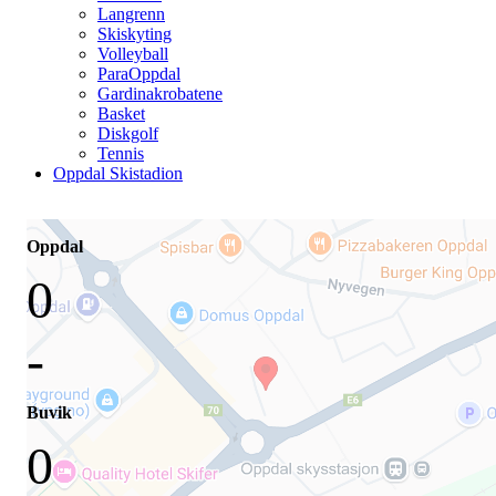
Langrenn
Skiskyting
Volleyball
ParaOppdal
Gardinakrobatene
Basket
Diskgolf
Tennis
Oppdal Skistadion
Oppdal
0
-
Buvik
0