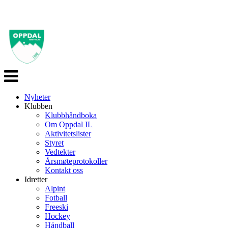
Veksle
navigasjon
Nyheter
Klubben
Klubbhåndboka
Om Oppdal IL
Aktivitetslister
Styret
Vedtekter
Årsmøteprotokoller
Kontakt oss
Idretter
Alpint
Fotball
Freeski
Hockey
Håndball