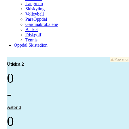
Langrenn
Skiskyting
Volleyball
ParaOppdal
Gardinakrobatene
Basket
Diskgolf
Tennis
Oppdal Skistadion
Utleira 2
0
-
Astor 3
0