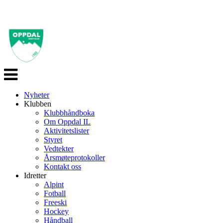
Veksle
navigasjon
Nyheter
Klubben
Klubbhåndboka
Om Oppdal IL
Aktivitetslister
Styret
Vedtekter
Årsmøteprotokoller
Kontakt oss
Idretter
Alpint
Fotball
Freeski
Hockey
Håndball