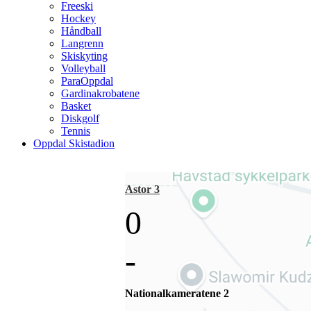
Freeski
Hockey
Håndball
Langrenn
Skiskyting
Volleyball
ParaOppdal
Gardinakrobatene
Basket
Diskgolf
Tennis
Oppdal Skistadion
Astor 3
0
-
Nationalkameratene 2