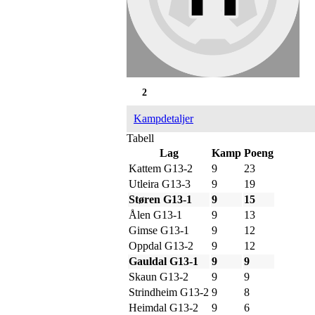
2
Kampdetaljer
Tabell
Lag
Kamp
Poeng
Kattem G13-2
9
23
Utleira G13-3
9
19
Støren G13-1
9
15
Ålen G13-1
9
13
Gimse G13-1
9
12
Oppdal G13-2
9
12
Gauldal G13-1
9
9
Skaun G13-2
9
9
Strindheim G13-2
9
8
Heimdal G13-2
9
6