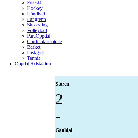
Freeski
Hockey
Håndball
Langrenn
Skiskyting
Volleyball
ParaOppdal
Gardinakrobatene
Basket
Diskgolf
Tennis
Oppdal Skistadion
Støren
2
-
Gauldal