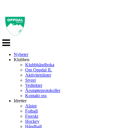
Veksle
navigasjon
Nyheter
Klubben
Klubbhåndboka
Om Oppdal IL
Aktivitetslister
Styret
Vedtekter
Årsmøteprotokoller
Kontakt oss
Idretter
Alpint
Fotball
Freeski
Hockey
Håndball