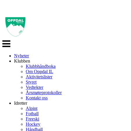
Veksle
navigasjon
Nyheter
Klubben
Klubbhåndboka
Om Oppdal IL
Aktivitetslister
Styret
Vedtekter
Årsmøteprotokoller
Kontakt oss
Idretter
Alpint
Fotball
Freeski
Hockey
Håndball