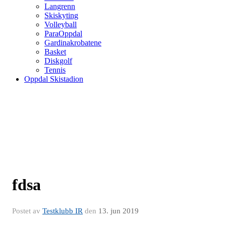
Langrenn
Skiskyting
Volleyball
ParaOppdal
Gardinakrobatene
Basket
Diskgolf
Tennis
Oppdal Skistadion
fdsa
Postet av
Testklubb IR
den
13. jun 2019