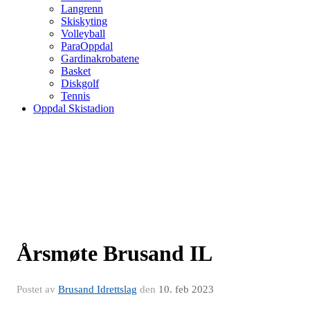
Langrenn
Skiskyting
Volleyball
ParaOppdal
Gardinakrobatene
Basket
Diskgolf
Tennis
Oppdal Skistadion
Årsmøte Brusand IL
Postet av
Brusand Idrettslag
den
10. feb 2023