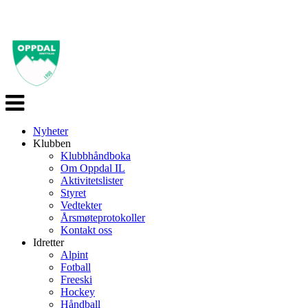
Veksle
navigasjon
Nyheter
Klubben
Klubbhåndboka
Om Oppdal IL
Aktivitetslister
Styret
Vedtekter
Årsmøteprotokoller
Kontakt oss
Idretter
Alpint
Fotball
Freeski
Hockey
Håndball