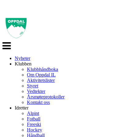
Veksle
navigasjon
Nyheter
Klubben
Klubbhåndboka
Om Oppdal IL
Aktivitetslister
Styret
Vedtekter
Årsmøteprotokoller
Kontakt oss
Idretter
Alpint
Fotball
Freeski
Hockey
Håndball