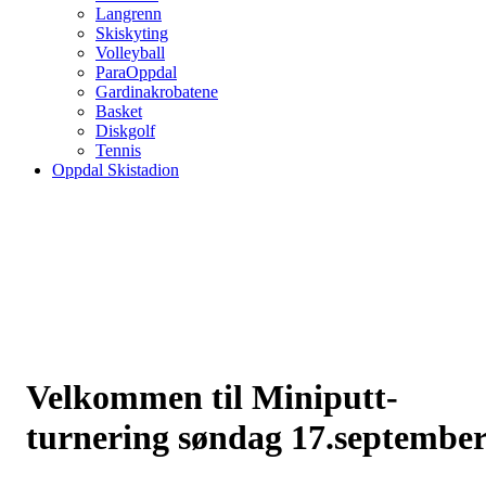
Langrenn
Skiskyting
Volleyball
ParaOppdal
Gardinakrobatene
Basket
Diskgolf
Tennis
Oppdal Skistadion
Velkommen til Miniputt-
turnering søndag 17.septembe