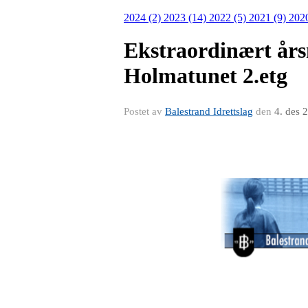
2024 (2)
2023 (14)
2022 (5)
2021 (9)
202
Ekstraordinært års
Holmatunet 2.etg
Postet av
Balestrand Idrettslag
den
4. des 