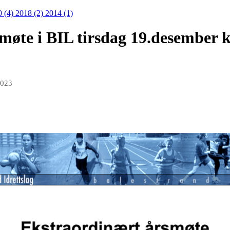
0 (4)
2018 (2)
2014 (1)
møte i BIL tirsdag 19.desember 
2023