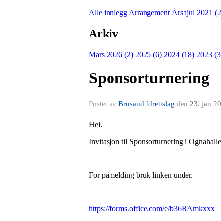
Alle innlegg
Arrangement Årshjul 2021 (
Arkiv
Mars 2026 (2)
2025 (6)
2024 (18)
2023 (
Sponsorturnering
Postet av
Brusand Idrettslag
den
23. jan 2
Hei.
Invitasjon til Sponsorturnering i Ognahall
For påmelding bruk linken under.
https://forms.office.com/e/b36BAmkxxx