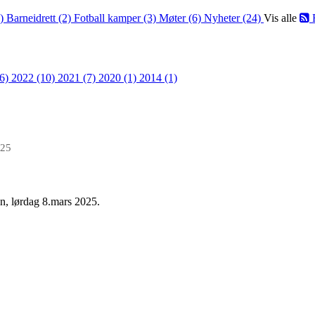
2)
Barneidrett (2)
Fotball kamper (3)
Møter (6)
Nyheter (24)
Vis alle
36)
2022 (10)
2021 (7)
2020 (1)
2014 (1)
025
en, lørdag 8.mars 2025.