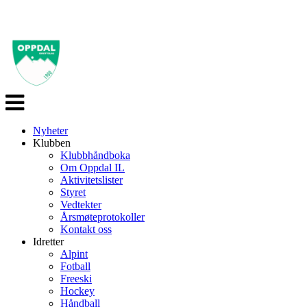
Veksle
navigasjon
Nyheter
Klubben
Klubbhåndboka
Om Oppdal IL
Aktivitetslister
Styret
Vedtekter
Årsmøteprotokoller
Kontakt oss
Idretter
Alpint
Fotball
Freeski
Hockey
Håndball