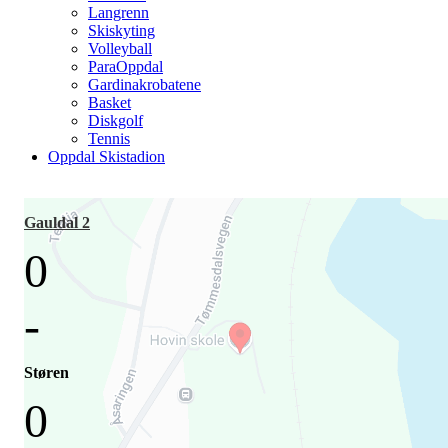
Langrenn
Skiskyting
Volleyball
ParaOppdal
Gardinakrobatene
Basket
Diskgolf
Tennis
Oppdal Skistadion
Gauldal 2
0
-
Støren
0