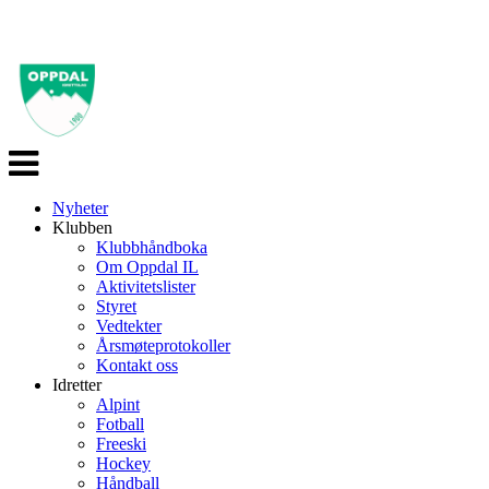
Veksle
navigasjon
Nyheter
Klubben
Klubbhåndboka
Om Oppdal IL
Aktivitetslister
Styret
Vedtekter
Årsmøteprotokoller
Kontakt oss
Idretter
Alpint
Fotball
Freeski
Hockey
Håndball