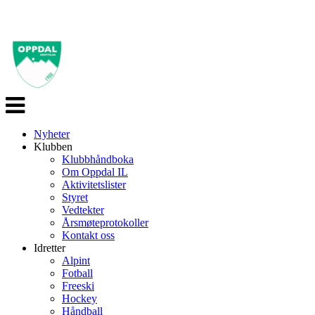
Veksle
navigasjon
Nyheter
Klubben
Klubbhåndboka
Om Oppdal IL
Aktivitetslister
Styret
Vedtekter
Årsmøteprotokoller
Kontakt oss
Idretter
Alpint
Fotball
Freeski
Hockey
Håndball