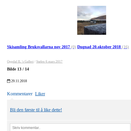
Skisamling Bruksvallarna nov 2017
(0)
Dugnad 20.oktober 2018
(16)
Oppdal IL 's Galleri
/
Stølen 6.mars 2017
Bilde
13
/
14
29.11.2018
Kommentarer
Liker
Bli den første til å like dette!