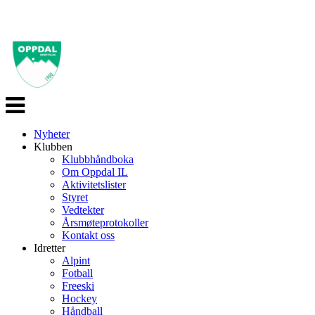
Veksle
navigasjon
Nyheter
Klubben
Klubbhåndboka
Om Oppdal IL
Aktivitetslister
Styret
Vedtekter
Årsmøteprotokoller
Kontakt oss
Idretter
Alpint
Fotball
Freeski
Hockey
Håndball