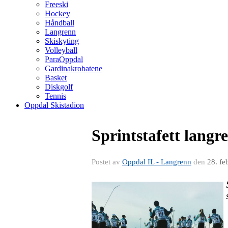
Freeski
Hockey
Håndball
Langrenn
Skiskyting
Volleyball
ParaOppdal
Gardinakrobatene
Basket
Diskgolf
Tennis
Oppdal Skistadion
Sprintstafett langr
Postet av
Oppdal IL - Langrenn
den
28. fe