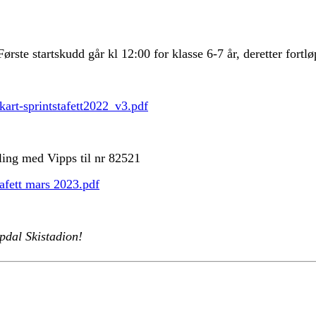
Første startskudd går kl 12:00 for klasse 6-7 år, deretter fortl
art-sprintstafett2022_v3.pdf
aling med Vipps til nr 82521
tafett mars 2023.pdf
ppdal Skistadion!