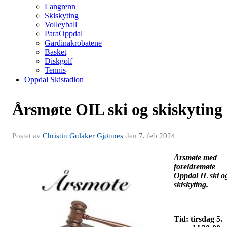
Langrenn
Skiskyting
Volleyball
ParaOppdal
Gardinakrobatene
Basket
Diskgolf
Tennis
Oppdal Skistadion
Årsmøte OIL ski og skiskyting
Postet av
Christin Gulaker Gjønnes
den
7. feb 2024
Årsmøte med
foreldremøte
Oppdal IL ski o
skiskyting.
Tid: tirsdag 5.