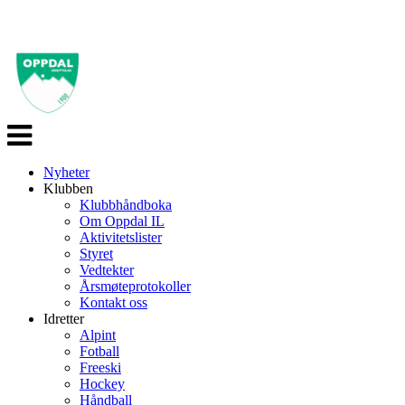
Veksle
navigasjon
Nyheter
Klubben
Klubbhåndboka
Om Oppdal IL
Aktivitetslister
Styret
Vedtekter
Årsmøteprotokoller
Kontakt oss
Idretter
Alpint
Fotball
Freeski
Hockey
Håndball