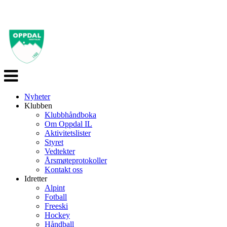
Veksle
navigasjon
Nyheter
Klubben
Klubbhåndboka
Om Oppdal IL
Aktivitetslister
Styret
Vedtekter
Årsmøteprotokoller
Kontakt oss
Idretter
Alpint
Fotball
Freeski
Hockey
Håndball