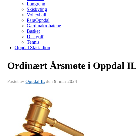
Langrenn
Skiskyting
Volleyball
ParaOppdal
Gardinakrobatene
Basket
Diskgolf
Tennis
Oppdal Skistadion
Ordinært Årsmøte i Oppdal I
Postet av
Oppdal IL
den
9. mar 2024