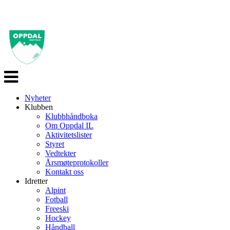
Veksle
navigasjon
Nyheter
Klubben
Klubbhåndboka
Om Oppdal IL
Aktivitetslister
Styret
Vedtekter
Årsmøteprotokoller
Kontakt oss
Idretter
Alpint
Fotball
Freeski
Hockey
Håndball