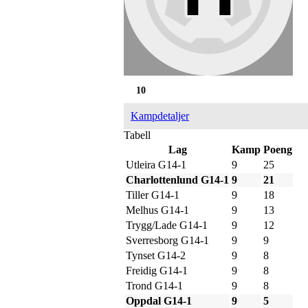
10
Kampdetaljer
Tabell
Lag
Kamp
Poeng
Utleira G14-1
9
25
Charlottenlund G14-1
9
21
Tiller G14-1
9
18
Melhus G14-1
9
13
Trygg/Lade G14-1
9
12
Sverresborg G14-1
9
9
Tynset G14-2
9
8
Freidig G14-1
9
8
Trond G14-1
9
8
Oppdal G14-1
9
5