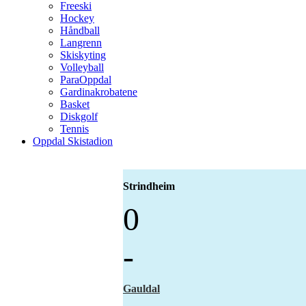
Freeski
Hockey
Håndball
Langrenn
Skiskyting
Volleyball
ParaOppdal
Gardinakrobatene
Basket
Diskgolf
Tennis
Oppdal Skistadion
Strindheim
0
-
Gauldal